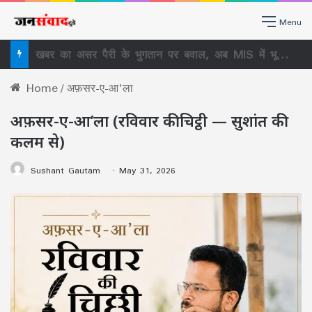
Menu
खबर का असर पैरी के भुगतान पर बवाल, अब MIS में भूचाल! प्रणव पाल हटे, 10 साल से अंगद की तरह पैर जमाए बैठे संजय भागवत की भी छुट्टी –
Home
/
अफ़सर-ए-आ'ला
अफ़सर-ए-आ’ला (रविवार की चिट्ठी — सुशांत की
कलम से)
Sushant Gautam
May 31, 2026