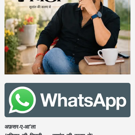
अफ़सर-ए-आ’ला