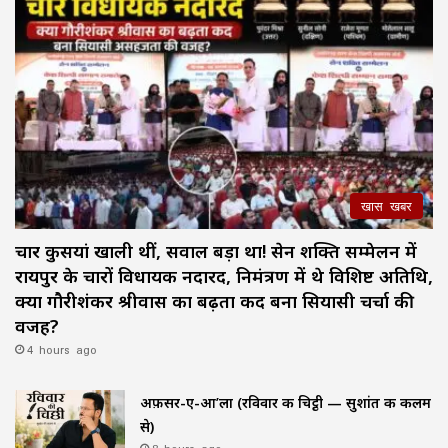
खास खबर
चार कुर्सियां खाली थीं, सवाल बड़ा था! सेन शक्ति सम्मेलन में
रायपुर के चारों विधायक नदारद, निमंत्रण में थे विशिष्ट अतिथि,
क्या गौरीशंकर श्रीवास का बढ़ता कद बना सियासी चर्चा की
वजह?
4 hours ago
अफ़सर-ए-आ’ला (रविवार की चिट्ठी — सुशांत की कलम
से)