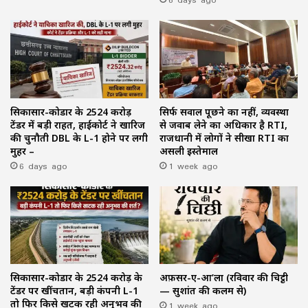
सिकासार-कोडार के ₹2524 करोड़
सिर्फ सवाल पूछने का नहीं, व्यवस्था
टेंडर में बड़ी राहत, हाईकोर्ट ने खारिज
से जवाब लेने का अधिकार है RTI,
की चुनौती DBL के L-1 होने पर लगी
राजधानी में लोगों ने सीखा RTI का
मुहर –
असली इस्तेमाल
6 days ago
1 week ago
सिकासार-कोडार के ₹2524 करोड़ के
अफ़सर-ए-आ’ला (रविवार की चिट्ठी
टेंडर पर खींचतान, बड़ी कंपनी L-1
— सुशांत की कलम से)
तो फिर किसे खटक रही अनुभव की
1 week ago