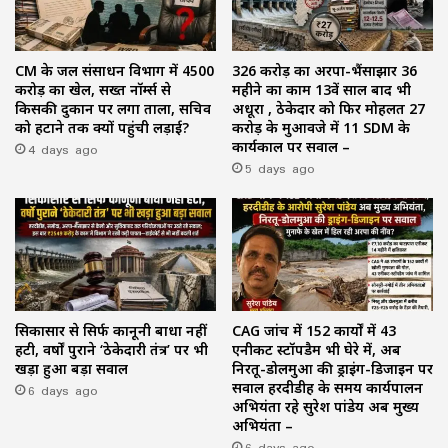
CM के जल संसाधन विभाग में ₹4500
₹326 करोड़ का अरपा-भैंसाझार 36
करोड़ का खेल, सख्त नॉर्म्स से
महीने का काम 13वें साल बाद भी
किसकी दुकान पर लगा ताला, सचिव
अधूरा , ठेकेदार को फिर मोहलत ₹27
को हटाने तक क्यों पहुंची लड़ाई?
करोड़ के मुआवजे में 11 SDM के
4 days ago
कार्यकाल पर सवाल –
5 days ago
सिकासार से सिर्फ कानूनी बाधा नहीं
CAG जांच में 152 कार्यों में 43
हटी, वर्षों पुराने ‘ठेकेदारी तंत्र’ पर भी
एनीकट स्टॉपडैम भी घेरे में, अब
खड़ा हुआ बड़ा सवाल
निरतू-डोलमुआ की ड्राइंग-डिजाइन पर
6 days ago
सवाल हरदीडीह के समय कार्यपालन
अभियंता रहे सुरेश पांडेय अब मुख्य
अभियंता –
6 days ago