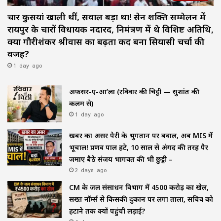
चार कुर्सियां खाली थीं, सवाल बड़ा था! सेन शक्ति सम्मेलन में
रायपुर के चारों विधायक नदारद, निमंत्रण में थे विशिष्ट अतिथि,
क्या गौरीशंकर श्रीवास का बढ़ता कद बना सियासी चर्चा की
वजह?
1 day ago
अफ़सर-ए-आ’ला (रविवार की चिट्ठी — सुशांत की
कलम से)
1 day ago
खबर का असर पैरी के भुगतान पर बवाल, अब MIS में
भूचाल! प्रणव पाल हटे, 10 साल से अंगद की तरह पैर
जमाए बैठे संजय भागवत की भी छुट्टी –
2 days ago
CM के जल संसाधन विभाग में ₹4500 करोड़ का खेल,
सख्त नॉर्म्स से किसकी दुकान पर लगा ताला, सचिव को
हटाने तक क्यों पहुंची लड़ाई?