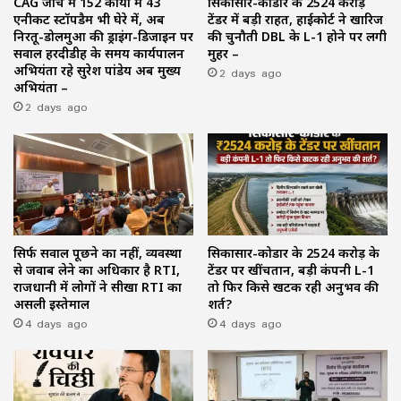
CAG जांच में 152 कार्यों में 43
सिकासार-कोडार के ₹2524 करोड़
एनीकट स्टॉपडैम भी घेरे में, अब
टेंडर में बड़ी राहत, हाईकोर्ट ने खारिज
निरतू-डोलमुआ की ड्राइंग-डिजाइन पर
की चुनौती DBL के L-1 होने पर लगी
सवाल हरदीडीह के समय कार्यपालन
मुहर –
अभियंता रहे सुरेश पांडेय अब मुख्य
2 days ago
अभियंता –
2 days ago
सिर्फ सवाल पूछने का नहीं, व्यवस्था
सिकासार-कोडार के ₹2524 करोड़ के
से जवाब लेने का अधिकार है RTI,
टेंडर पर खींचतान, बड़ी कंपनी L-1
राजधानी में लोगों ने सीखा RTI का
तो फिर किसे खटक रही अनुभव की
असली इस्तेमाल
शर्त?
4 days ago
4 days ago