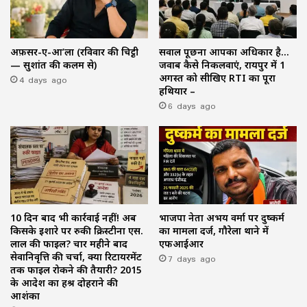
अफ़सर-ए-आ’ला (रविवार की चिट्ठी
सवाल पूछना आपका अधिकार है…
— सुशांत की कलम से)
जवाब कैसे निकलवाएं, रायपुर में 1
4 days ago
अगस्त को सीखिए RTI का पूरा
हथियार –
6 days ago
10 दिन बाद भी कार्रवाई नहीं! अब
भाजपा नेता अभय वर्मा पर दुष्कर्म
किसके इशारे पर रुकी क्रिस्टीना एस.
का मामला दर्ज, गौरेला थाने में
लाल की फाइल? चार महीने बाद
एफआईआर
सेवानिवृत्ति की चर्चा, क्या रिटायरमेंट
7 days ago
तक फाइल रोकने की तैयारी? 2015
के आदेश का हश्र दोहराने की
आशंका