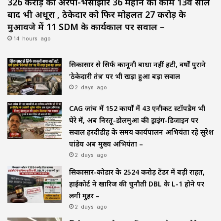
326 करोड़ का अरपा-भैंसाझार 36 महीने का काम 13वें साल
बाद भी अधूरा , ठेकेदार को फिर मोहलत ₹27 करोड़ के
मुआवजे में 11 SDM के कार्यकाल पर सवाल –
14 hours ago
सिकासार से सिर्फ कानूनी बाधा नहीं हटी, वर्षों पुराने
‘ठेकेदारी तंत्र’ पर भी खड़ा हुआ बड़ा सवाल
2 days ago
CAG जांच में 152 कार्यों में 43 एनीकट स्टॉपडैम भी
घेरे में, अब निरतू-डोलमुआ की ड्राइंग-डिजाइन पर
सवाल हरदीडीह के समय कार्यपालन अभियंता रहे सुरेश
पांडेय अब मुख्य अभियंता –
2 days ago
सिकासार-कोडार के ₹2524 करोड़ टेंडर में बड़ी राहत,
हाईकोर्ट ने खारिज की चुनौती DBL के L-1 होने पर
लगी मुहर –
2 days ago