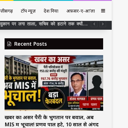
Sidebar
त्तीसगढ़
टॉप न्यूज़
देश दुनिया
अफ़सर-ए-आ’ला
₹326 करोड़ का अरपा-भैंसाझार 36 महीने का काम 13वें साल बाद भी अधूरा , ठेकेदार को फिर मोहलत ₹27 करोड़ के मुआवजे में 11 SDM के कार्यकाल पर सवाल –
Recent Posts
खास खबर
खबर का असर पैरी के भुगतान पर बवाल, अब
MIS में भूचाल! प्रणव पाल हटे, 10 साल से अंगद