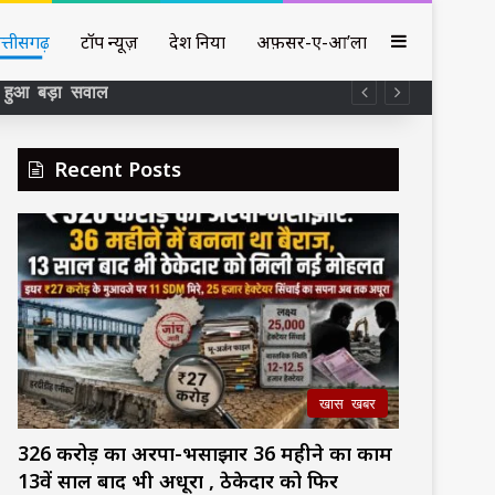
Sidebar
त्तीसगढ़
टॉप न्यूज़
देश दुनिया
अफ़सर-ए-आ’ला
CAG जांच में 152 कार्यों में 43 एनीकट स्टॉपडैम भी घेरे में, अब निरतू-डोलमुआ की ड्राइंग-डिजाइन पर सवाल हरदीडीह के समय कार्यपालन अभियंता रहे सुरेश पांडेय अब मुख्य अभियंता –
Recent Posts
खास खबर
326 करोड़ का अरपा-भैंसाझार 36 महीने का काम
13वें साल बाद भी अधूरा , ठेकेदार को फिर