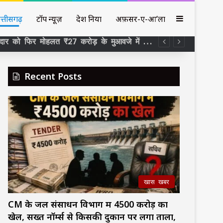
Sidebar
त्तीसगढ़
टॉप न्यूज़
देश दुनिया
अफ़सर-ए-आ’ला
₹326 करोड़ का अरपा-भैंसाझार 36 महीने का काम 13वें साल बाद भी अधूरा , ठेकेदार को फिर मोहलत ₹27 करोड़ के मुआवजे में 11 SDM के कार्यकाल पर सवाल –
Recent Posts
खास खबर
CM के जल संसाधन विभाग में ₹4500 करोड़ का
खेल, सख्त नॉर्म्स से किसकी दुकान पर लगा ताला,