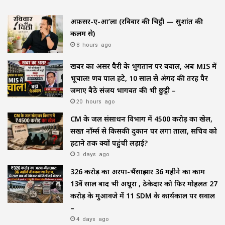
अफ़सर-ए-आ’ला (रविवार की चिट्ठी — सुशांत की
कलम से)
8 hours ago
खबर का असर पैरी के भुगतान पर बवाल, अब MIS में
भूचाल! प्रणव पाल हटे, 10 साल से अंगद की तरह पैर
जमाए बैठे संजय भागवत की भी छुट्टी –
20 hours ago
CM के जल संसाधन विभाग में ₹4500 करोड़ का खेल,
सख्त नॉर्म्स से किसकी दुकान पर लगा ताला, सचिव को
हटाने तक क्यों पहुंची लड़ाई?
3 days ago
₹326 करोड़ का अरपा-भैंसाझार 36 महीने का काम
13वें साल बाद भी अधूरा , ठेकेदार को फिर मोहलत ₹27
करोड़ के मुआवजे में 11 SDM के कार्यकाल पर सवाल
–
4 days ago