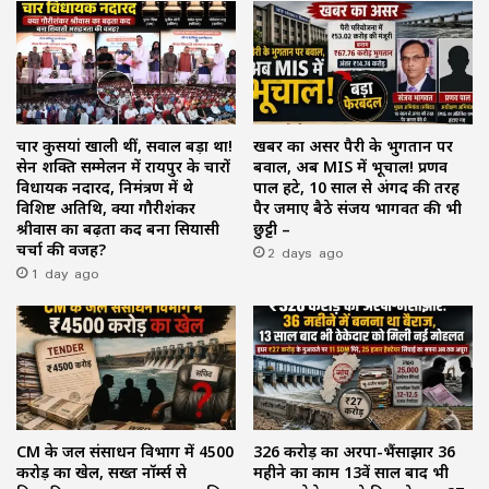
चार कुर्सियां खाली थीं, सवाल बड़ा था!
खबर का असर पैरी के भुगतान पर
सेन शक्ति सम्मेलन में रायपुर के चारों
बवाल, अब MIS में भूचाल! प्रणव
विधायक नदारद, निमंत्रण में थे
पाल हटे, 10 साल से अंगद की तरह
विशिष्ट अतिथि, क्या गौरीशंकर
पैर जमाए बैठे संजय भागवत की भी
श्रीवास का बढ़ता कद बना सियासी
छुट्टी –
चर्चा की वजह?
2 days ago
1 day ago
CM के जल संसाधन विभाग में ₹4500
₹326 करोड़ का अरपा-भैंसाझार 36
करोड़ का खेल, सख्त नॉर्म्स से
महीने का काम 13वें साल बाद भी