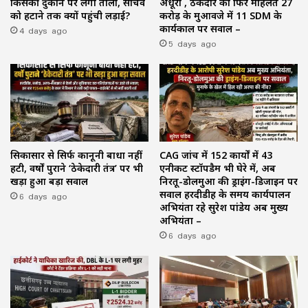
किसकी दुकान पर लगा ताला, सचिव
अधूरा , ठेकेदार को फिर मोहलत ₹27
को हटाने तक क्यों पहुंची लड़ाई?
करोड़ के मुआवजे में 11 SDM के
4 days ago
कार्यकाल पर सवाल –
5 days ago
सिकासार से सिर्फ कानूनी बाधा नहीं
CAG जांच में 152 कार्यों में 43
हटी, वर्षों पुराने ‘ठेकेदारी तंत्र’ पर भी
एनीकट स्टॉपडैम भी घेरे में, अब
खड़ा हुआ बड़ा सवाल
निरतू-डोलमुआ की ड्राइंग-डिजाइन पर
6 days ago
सवाल हरदीडीह के समय कार्यपालन
अभियंता रहे सुरेश पांडेय अब मुख्य
अभियंता –
6 days ago