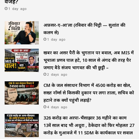
वजह?
1 day ago
अफ़सर-ए-आ’ला (रविवार की चिट्ठी — सुशांत की
कलम से)
1 day ago
खबर का असर पैरी के भुगतान पर बवाल, अब MIS में
भूचाल! प्रणव पाल हटे, 10 साल से अंगद की तरह पैर
जमाए बैठे संजय भागवत की भी छुट्टी –
2 days ago
CM के जल संसाधन विभाग में ₹4500 करोड़ का खेल,
सख्त नॉर्म्स से किसकी दुकान पर लगा ताला, सचिव को
हटाने तक क्यों पहुंची लड़ाई?
4 days ago
₹326 करोड़ का अरपा-भैंसाझार 36 महीने का काम
13वें साल बाद भी अधूरा , ठेकेदार को फिर मोहलत ₹27
करोड़ के मुआवजे में 11 SDM के कार्यकाल पर सवाल