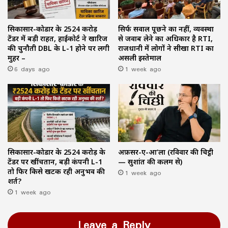
सिकासार-कोडार के ₹2524 करोड़
सिर्फ सवाल पूछने का नहीं, व्यवस्था
टेंडर में बड़ी राहत, हाईकोर्ट ने खारिज
से जवाब लेने का अधिकार है RTI,
की चुनौती DBL के L-1 होने पर लगी
राजधानी में लोगों ने सीखा RTI का
मुहर –
असली इस्तेमाल
6 days ago
1 week ago
सिकासार-कोडार के ₹2524 करोड़ के
अफ़सर-ए-आ’ला (रविवार की चिट्ठी
टेंडर पर खींचतान, बड़ी कंपनी L-1
— सुशांत की कलम से)
तो फिर किसे खटक रही अनुभव की
1 week ago
शर्त?
1 week ago
Leave a Reply