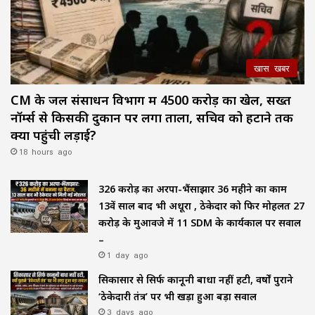
खास खबर
CM के जल संसाधन विभाग में ₹4500 करोड़ का खेल, सख्त
नॉर्म्स से किसकी दुकान पर लगा ताला, सचिव को हटाने तक
क्यों पहुंची लड़ाई?
18 hours ago
₹326 करोड़ का अरपा-भैंसाझार 36 महीने का काम
13वें साल बाद भी अधूरा , ठेकेदार को फिर मोहलत ₹27
करोड़ के मुआवजे में 11 SDM के कार्यकाल पर सवाल
–
1 day ago
सिकासार से सिर्फ कानूनी बाधा नहीं हटी, वर्षों पुराने
‘ठेकेदारी तंत्र’ पर भी खड़ा हुआ बड़ा सवाल
3 days ago