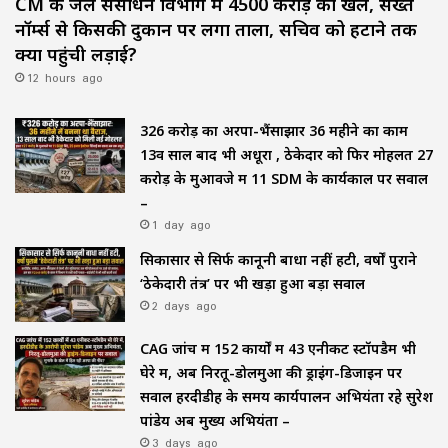
CM के जल संसाधन विभाग में ₹4500 करोड़ का खेल, सख्त
नॉर्म्स से किसकी दुकान पर लगा ताला, सचिव को हटाने तक
क्यों पहुंची लड़ाई?
12 hours ago
₹326 करोड़ का अरपा-भैंसाझार 36 महीने का काम
13वें साल बाद भी अधूरा , ठेकेदार को फिर मोहलत ₹27
करोड़ के मुआवजे में 11 SDM के कार्यकाल पर सवाल
–
1 day ago
सिकासार से सिर्फ कानूनी बाधा नहीं हटी, वर्षों पुराने
‘ठेकेदारी तंत्र’ पर भी खड़ा हुआ बड़ा सवाल
2 days ago
CAG जांच में 152 कार्यों में 43 एनीकट स्टॉपडैम भी
घेरे में, अब निरतू-डोलमुआ की ड्राइंग-डिजाइन पर
सवाल हरदीडीह के समय कार्यपालन अभियंता रहे सुरेश
पांडेय अब मुख्य अभियंता –
3 days ago