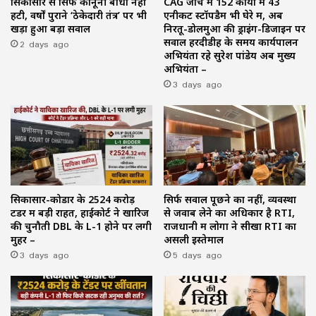
सिकासार से सिर्फ कानूनी बाधा नहीं
CAG जांच में 152 कार्यों में 43
हटी, वर्षों पुराने ‘ठेकेदारी तंत्र’ पर भी
एनीकट स्टॉपडैम भी घेरे में, अब
खड़ा हुआ बड़ा सवाल
निरतू-डोलमुआ की ड्राइंग-डिजाइन पर
2 days ago
सवाल हरदीडीह के समय कार्यपालन
अभियंता रहे सुरेश पांडेय अब मुख्य
अभियंता –
3 days ago
सिकासार-कोडार के ₹2524 करोड़
सिर्फ सवाल पूछने का नहीं, व्यवस्था
टेंडर में बड़ी राहत, हाईकोर्ट ने खारिज
से जवाब लेने का अधिकार है RTI,
की चुनौती DBL के L-1 होने पर लगी
राजधानी में लोगों ने सीखा RTI का
मुहर –
असली इस्तेमाल
3 days ago
5 days ago