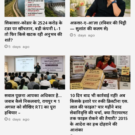
सिकासार-कोडार के ₹2524 करोड़ के
अफ़सर-ए-आ’ला (रविवार की चिट्ठी
टेंडर पर खींचतान, बड़ी कंपनी L-1
— सुशांत की कलम से)
तो फिर किसे खटक रही अनुभव की
5 days ago
शर्त?
5 days ago
सवाल पूछना आपका अधिकार है…
10 दिन बाद भी कार्रवाई नहीं! अब
जवाब कैसे निकलवाएं, रायपुर में 1
किसके इशारे पर रुकी क्रिस्टीना एस.
अगस्त को सीखिए RTI का पूरा
लाल की फाइल? चार महीने बाद
हथियार –
सेवानिवृत्ति की चर्चा, क्या रिटायरमेंट
6 days ago
तक फाइल रोकने की तैयारी? 2015
के आदेश का हश्र दोहराने की
आशंका