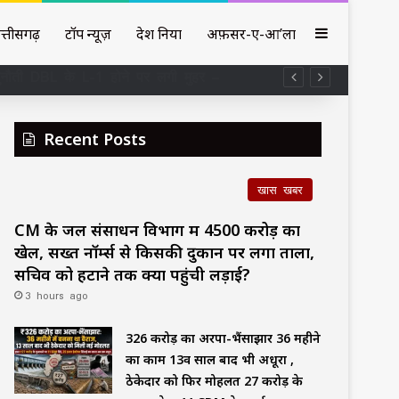
Sidebar
त्तीसगढ़
टॉप न्यूज़
देश दुनिया
अफ़सर-ए-आ’ला
चुनौती DBL के L-1 होने पर लगी मुहर –
Recent Posts
खास खबर
CM के जल संसाधन विभाग में ₹4500 करोड़ का
खेल, सख्त नॉर्म्स से किसकी दुकान पर लगा ताला,
सचिव को हटाने तक क्यों पहुंची लड़ाई?
3 hours ago
₹326 करोड़ का अरपा-भैंसाझार 36 महीने
का काम 13वें साल बाद भी अधूरा ,
ठेकेदार को फिर मोहलत ₹27 करोड़ के