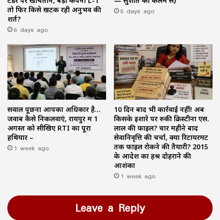
टेंडर पर खींचतान, बड़ी कंपनी L-1
— सुशांत की कलम से)
तो फिर किसे खटक रही अनुभव की
6 days ago
शर्त?
6 days ago
सवाल पूछना आपका अधिकार है…
10 दिन बाद भी कार्रवाई नहीं! अब
जवाब कैसे निकलवाएं, रायपुर में 1
किसके इशारे पर रुकी क्रिस्टीना एस.
अगस्त को सीखिए RTI का पूरा
लाल की फाइल? चार महीने बाद
हथियार –
सेवानिवृत्ति की चर्चा, क्या रिटायरमेंट
1 week ago
तक फाइल रोकने की तैयारी? 2015
के आदेश का हश्र दोहराने की
आशंका
1 week ago
Leave a Reply