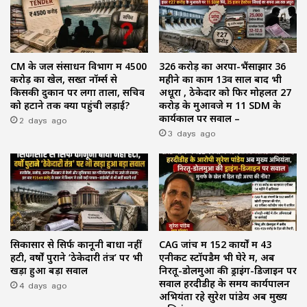
CM के जल संसाधन विभाग में ₹4500
₹326 करोड़ का अरपा-भैंसाझार 36
करोड़ का खेल, सख्त नॉर्म्स से
महीने का काम 13वें साल बाद भी
किसकी दुकान पर लगा ताला, सचिव
अधूरा , ठेकेदार को फिर मोहलत ₹27
को हटाने तक क्यों पहुंची लड़ाई?
करोड़ के मुआवजे में 11 SDM के
2 days ago
कार्यकाल पर सवाल –
3 days ago
सिकासार से सिर्फ कानूनी बाधा नहीं
CAG जांच में 152 कार्यों में 43
हटी, वर्षों पुराने ‘ठेकेदारी तंत्र’ पर भी
एनीकट स्टॉपडैम भी घेरे में, अब
खड़ा हुआ बड़ा सवाल
निरतू-डोलमुआ की ड्राइंग-डिजाइन पर
4 days ago
सवाल हरदीडीह के समय कार्यपालन
अभियंता रहे सुरेश पांडेय अब मुख्य