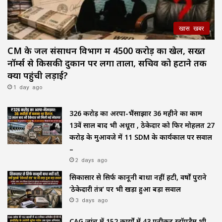
खास खबर
CM के जल संसाधन विभाग में ₹4500 करोड़ का खेल, सख्त
नॉर्म्स से किसकी दुकान पर लगा ताला, सचिव को हटाने तक
क्यों पहुंची लड़ाई?
1 day ago
₹326 करोड़ का अरपा-भैंसाझार 36 महीने का काम
13वें साल बाद भी अधूरा , ठेकेदार को फिर मोहलत ₹27
करोड़ के मुआवजे में 11 SDM के कार्यकाल पर सवाल
–
2 days ago
सिकासार से सिर्फ कानूनी बाधा नहीं हटी, वर्षों पुराने
‘ठेकेदारी तंत्र’ पर भी खड़ा हुआ बड़ा सवाल
3 days ago
CAG जांच में 152 कार्यों में 43 एनीकट स्टॉपडैम भी