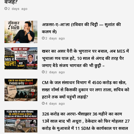
वजह?
2 days ago
अफ़सर-ए-आ’ला (रविवार की चिट्ठी — सुशांत की
कलम से)
2 days ago
खबर का असर पैरी के भुगतान पर बवाल, अब MIS में
भूचाल! प्रणव पाल हटे, 10 साल से अंगद की तरह पैर
जमाए बैठे संजय भागवत की भी छुट्टी –
2 days ago
CM के जल संसाधन विभाग में ₹4500 करोड़ का खेल,
सख्त नॉर्म्स से किसकी दुकान पर लगा ताला, सचिव को
हटाने तक क्यों पहुंची लड़ाई?
4 days ago
₹326 करोड़ का अरपा-भैंसाझार 36 महीने का काम
13वें साल बाद भी अधूरा , ठेकेदार को फिर मोहलत ₹27
करोड़ के मुआवजे में 11 SDM के कार्यकाल पर सवाल