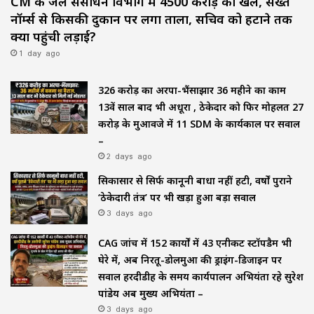
CM के जल संसाधन विभाग में ₹4500 करोड़ का खेल, सख्त
नॉर्म्स से किसकी दुकान पर लगा ताला, सचिव को हटाने तक
क्यों पहुंची लड़ाई?
1 day ago
₹326 करोड़ का अरपा-भैंसाझार 36 महीने का काम
13वें साल बाद भी अधूरा , ठेकेदार को फिर मोहलत ₹27
करोड़ के मुआवजे में 11 SDM के कार्यकाल पर सवाल
–
2 days ago
सिकासार से सिर्फ कानूनी बाधा नहीं हटी, वर्षों पुराने
‘ठेकेदारी तंत्र’ पर भी खड़ा हुआ बड़ा सवाल
3 days ago
CAG जांच में 152 कार्यों में 43 एनीकट स्टॉपडैम भी
घेरे में, अब निरतू-डोलमुआ की ड्राइंग-डिजाइन पर
सवाल हरदीडीह के समय कार्यपालन अभियंता रहे सुरेश
पांडेय अब मुख्य अभियंता –
3 days ago