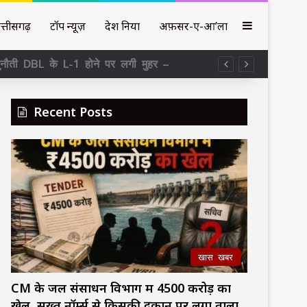
Sidebar
त्तीसगढ़
टॉप न्यूज़
देश दुनिया
अफ़सर-ए-आ’ला
ी में लोगों ने सीखा RTI का असली इस्तेमाल
Recent Posts
खास खबर
CM के जल संसाधन विभाग में ₹4500 करोड़ का
खेल, सख्त नॉर्म्स से किसकी दुकान पर लगा ताला,