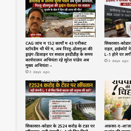
CAG जांच में 152 कार्यों में 43 एनीकट
सिकासार-कोडार के
स्टॉपडैम भी घेरे में, अब निरतू-डोलमुआ की
राहत, हाईकोर्ट 
ड्राइंग-डिजाइन पर सवाल हरदीडीह के समय
L-1 होने पर लगी
कार्यपालन अभियंता रहे सुरेश पांडेय अब
3 days ago
मुख्य अभियंता –
3 days ago
सिकासार-कोडार के ₹2524 करोड़ के टेंडर पर
अफ़सर-ए-आ’ला (