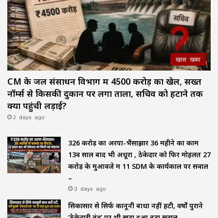
खास खबर
CM के जल संसाधन विभाग में ₹4500 करोड़ का खेल, सख्त
नॉर्म्स से किसकी दुकान पर लगा ताला, सचिव को हटाने तक
क्यों पहुंची लड़ाई?
2 days ago
₹326 करोड़ का अरपा-भैंसाझार 36 महीने का काम
13वें साल बाद भी अधूरा , ठेकेदार को फिर मोहलत ₹27
करोड़ के मुआवजे में 11 SDM के कार्यकाल पर सवाल
–
3 days ago
सिकासार से सिर्फ कानूनी बाधा नहीं हटी, वर्षों पुराने
‘ठेकेदारी तंत्र’ पर भी खड़ा हुआ बड़ा सवाल