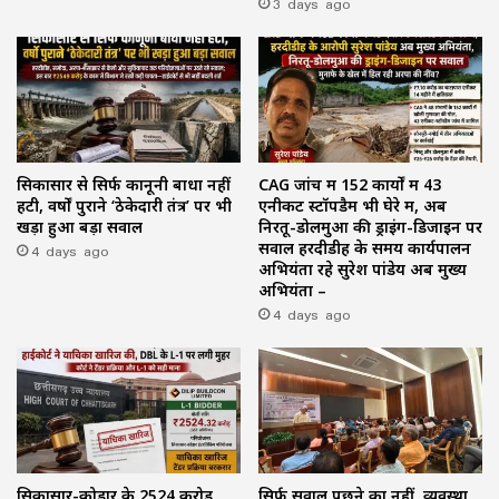
3 days ago
सिकासार से सिर्फ कानूनी बाधा नहीं
CAG जांच में 152 कार्यों में 43
हटी, वर्षों पुराने ‘ठेकेदारी तंत्र’ पर भी
एनीकट स्टॉपडैम भी घेरे में, अब
खड़ा हुआ बड़ा सवाल
निरतू-डोलमुआ की ड्राइंग-डिजाइन पर
4 days ago
सवाल हरदीडीह के समय कार्यपालन
अभियंता रहे सुरेश पांडेय अब मुख्य
अभियंता –
4 days ago
सिकासार-कोडार के ₹2524 करोड़
सिर्फ सवाल पूछने का नहीं, व्यवस्था