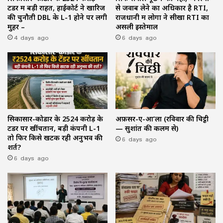
टेंडर में बड़ी राहत, हाईकोर्ट ने खारिज
से जवाब लेने का अधिकार है RTI,
की चुनौती DBL के L-1 होने पर लगी
राजधानी में लोगों ने सीखा RTI का
मुहर –
असली इस्तेमाल
4 days ago
6 days ago
सिकासार-कोडार के ₹2524 करोड़ के
अफ़सर-ए-आ’ला (रविवार की चिट्ठी
टेंडर पर खींचतान, बड़ी कंपनी L-1
— सुशांत की कलम से)
तो फिर किसे खटक रही अनुभव की
6 days ago
शर्त?
6 days ago