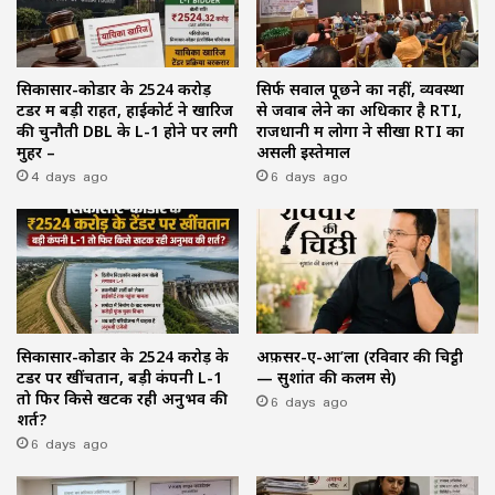
सिकासार-कोडार के ₹2524 करोड़
सिर्फ सवाल पूछने का नहीं, व्यवस्था
टेंडर में बड़ी राहत, हाईकोर्ट ने खारिज
से जवाब लेने का अधिकार है RTI,
की चुनौती DBL के L-1 होने पर लगी
राजधानी में लोगों ने सीखा RTI का
मुहर –
असली इस्तेमाल
4 days ago
6 days ago
सिकासार-कोडार के ₹2524 करोड़ के
अफ़सर-ए-आ’ला (रविवार की चिट्ठी
टेंडर पर खींचतान, बड़ी कंपनी L-1
— सुशांत की कलम से)
तो फिर किसे खटक रही अनुभव की
6 days ago
शर्त?
6 days ago