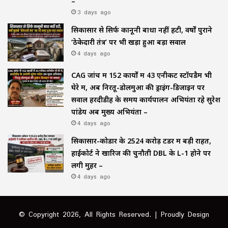
–
3 days ago
सिकासार से सिर्फ कानूनी बाधा नहीं हटी, वर्षों पुराने
‘ठेकेदारी तंत्र’ पर भी खड़ा हुआ बड़ा सवाल
4 days ago
CAG जांच में 152 कार्यों में 43 एनीकट स्टॉपडैम भी
घेरे में, अब निरतू-डोलमुआ की ड्राइंग-डिजाइन पर
सवाल हरदीडीह के समय कार्यपालन अभियंता रहे सुरेश
पांडेय अब मुख्य अभियंता –
4 days ago
सिकासार-कोडार के ₹2524 करोड़ टेंडर में बड़ी राहत,
हाईकोर्ट ने खारिज की चुनौती DBL के L-1 होने पर
लगी मुहर –
4 days ago
© Copyright 2026, All Rights Reserved. | Proudly Design