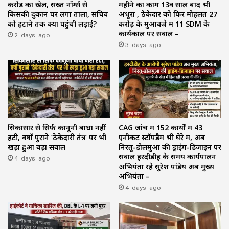
करोड़ का खेल, सख्त नॉर्म्स से
महीने का काम 13वें साल बाद भी
किसकी दुकान पर लगा ताला, सचिव
अधूरा , ठेकेदार को फिर मोहलत ₹27
को हटाने तक क्यों पहुंची लड़ाई?
करोड़ के मुआवजे में 11 SDM के
2 days ago
कार्यकाल पर सवाल –
3 days ago
सिकासार से सिर्फ कानूनी बाधा नहीं
CAG जांच में 152 कार्यों में 43
हटी, वर्षों पुराने ‘ठेकेदारी तंत्र’ पर भी
एनीकट स्टॉपडैम भी घेरे में, अब
खड़ा हुआ बड़ा सवाल
निरतू-डोलमुआ की ड्राइंग-डिजाइन पर
4 days ago
सवाल हरदीडीह के समय कार्यपालन
अभियंता रहे सुरेश पांडेय अब मुख्य
अभियंता –
4 days ago