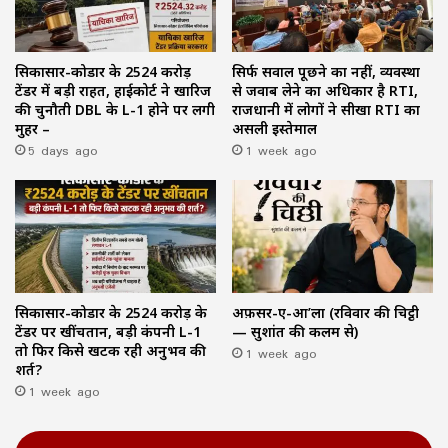
सिकासार-कोडार के ₹2524 करोड़
सिर्फ सवाल पूछने का नहीं, व्यवस्था
टेंडर में बड़ी राहत, हाईकोर्ट ने खारिज
से जवाब लेने का अधिकार है RTI,
की चुनौती DBL के L-1 होने पर लगी
राजधानी में लोगों ने सीखा RTI का
मुहर –
असली इस्तेमाल
5 days ago
1 week ago
सिकासार-कोडार के ₹2524 करोड़ के
अफ़सर-ए-आ’ला (रविवार की चिट्ठी
टेंडर पर खींचतान, बड़ी कंपनी L-1
— सुशांत की कलम से)
तो फिर किसे खटक रही अनुभव की
1 week ago
शर्त?
1 week ago