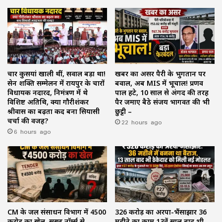
चार कुर्सियां खाली थीं, सवाल बड़ा था!
खबर का असर पैरी के भुगतान पर
सेन शक्ति सम्मेलन में रायपुर के चारों
बवाल, अब MIS में भूचाल! प्रणव
विधायक नदारद, निमंत्रण में थे
पाल हटे, 10 साल से अंगद की तरह
विशिष्ट अतिथि, क्या गौरीशंकर
पैर जमाए बैठे संजय भागवत की भी
श्रीवास का बढ़ता कद बना सियासी
छुट्टी –
चर्चा की वजह?
22 hours ago
6 hours ago
CM के जल संसाधन विभाग में ₹4500
₹326 करोड़ का अरपा-भैंसाझार 36
करोड़ का खेल, सख्त नॉर्म्स से
महीने का काम 13वें साल बाद भी