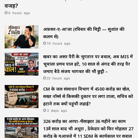
वजह?
6 hours ago
अफ़सर-ए-आ’ला (रविवार की चिट्ठी — सुशांत की
कलम से)
10 hours ago
खबर का असर पैरी के भुगतान पर बवाल, अब MIS में
भूचाल! प्रणव पाल हटे, 10 साल से अंगद की तरह पैर
जमाए बैठे संजय भागवत की भी छुट्टी –
22 hours ago
CM के जल संसाधन विभाग में ₹4500 करोड़ का खेल,
सख्त नॉर्म्स से किसकी दुकान पर लगा ताला, सचिव को
हटाने तक क्यों पहुंची लड़ाई?
3 days ago
₹326 करोड़ का अरपा-भैंसाझार 36 महीने का काम
13वें साल बाद भी अधूरा , ठेकेदार को फिर मोहलत ₹27
करोड़ के मुआवजे में 11 SDM के कार्यकाल पर सवाल