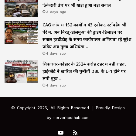
‘ठेकेदारी तंत्र’ पर भी खड़ा हुआ बड़ा सवाल
3 days ago
CAG जांच में 152 कार्यों में 43 एनीकट स्टॉपडैम भी
घेरे में, अब निरतू-डोलमुआ की ड्राइंग-डिजाइन पर
सवाल हरदीडीह के समय कार्यपालन अभियंता रहे सुरेश
पांडेय अब मुख्य अभियंता –
4 days ago
सिकासार-कोडार के ₹2524 करोड़ टेंडर में बड़ी राहत,
हाईकोर्ट ने खारिज की चुनौती DBL के L-1 होने पर
लगी मुहर –
4 days ago
© Copyright 2026, All Rights Reserved. | Proudly Design
by
serverhosthub.com
YouTube
RSS