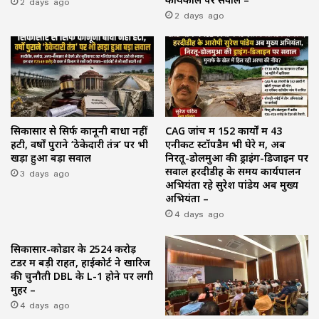
2 days ago
2 days ago
सिकासार से सिर्फ कानूनी बाधा नहीं
CAG जांच में 152 कार्यों में 43
हटी, वर्षों पुराने ‘ठेकेदारी तंत्र’ पर भी
एनीकट स्टॉपडैम भी घेरे में, अब
खड़ा हुआ बड़ा सवाल
निरतू-डोलमुआ की ड्राइंग-डिजाइन पर
3 days ago
सवाल हरदीडीह के समय कार्यपालन
अभियंता रहे सुरेश पांडेय अब मुख्य
अभियंता –
4 days ago
सिकासार-कोडार के ₹2524 करोड़
टेंडर में बड़ी राहत, हाईकोर्ट ने खारिज
की चुनौती DBL के L-1 होने पर लगी
मुहर –
4 days ago