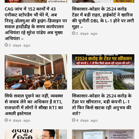
CAG जांच में 152 कार्यों में 43
सिकासार-कोडार के ₹2524 करोड़
एनीकट स्टॉपडैम भी घेरे में, अब
टेंडर में बड़ी राहत, हाईकोर्ट ने खारिज
निरतू-डोलमुआ की ड्राइंग-डिजाइन पर
की चुनौती DBL के L-1 होने पर लगी
सवाल हरदीडीह के समय कार्यपालन
मुहर –
अभियंता रहे सुरेश पांडेय अब मुख्य
2 days ago
अभियंता –
2 days ago
सिर्फ सवाल पूछने का नहीं, व्यवस्था
सिकासार-कोडार के ₹2524 करोड़ के
से जवाब लेने का अधिकार है RTI,
टेंडर पर खींचतान, बड़ी कंपनी L-1
राजधानी में लोगों ने सीखा RTI का
तो फिर किसे खटक रही अनुभव की
असली इस्तेमाल
शर्त?
4 days ago
4 days ago