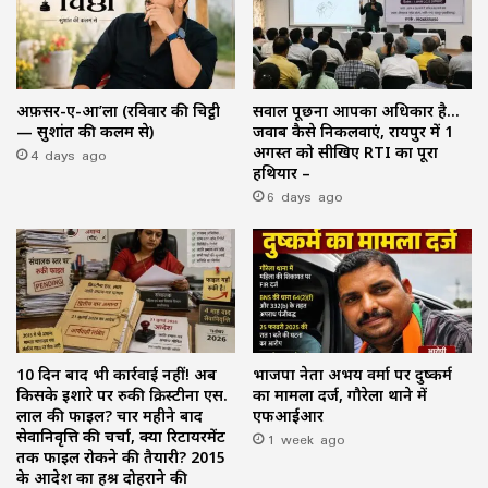
अफ़सर-ए-आ’ला (रविवार की चिट्ठी
सवाल पूछना आपका अधिकार है…
— सुशांत की कलम से)
जवाब कैसे निकलवाएं, रायपुर में 1
4 days ago
अगस्त को सीखिए RTI का पूरा
हथियार –
6 days ago
10 दिन बाद भी कार्रवाई नहीं! अब
भाजपा नेता अभय वर्मा पर दुष्कर्म
किसके इशारे पर रुकी क्रिस्टीना एस.
का मामला दर्ज, गौरेला थाने में
लाल की फाइल? चार महीने बाद
एफआईआर
सेवानिवृत्ति की चर्चा, क्या रिटायरमेंट
1 week ago
तक फाइल रोकने की तैयारी? 2015
के आदेश का हश्र दोहराने की