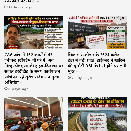
कार्यकाल पर सवाल –
16 hours ago
CAG जांच में 152 कार्यों में 43
सिकासार-कोडार के ₹2524 करोड़
एनीकट स्टॉपडैम भी घेरे में, अब
टेंडर में बड़ी राहत, हाईकोर्ट ने खारिज
निरतू-डोलमुआ की ड्राइंग-डिजाइन पर
की चुनौती DBL के L-1 होने पर लगी
सवाल हरदीडीह के समय कार्यपालन
मुहर –
अभियंता रहे सुरेश पांडेय अब मुख्य
2 days ago
अभियंता –
2 days ago