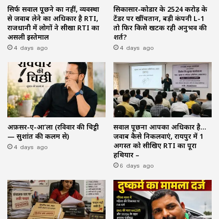
सिर्फ सवाल पूछने का नहीं, व्यवस्था
सिकासार-कोडार के ₹2524 करोड़ के
से जवाब लेने का अधिकार है RTI,
टेंडर पर खींचतान, बड़ी कंपनी L-1
राजधानी में लोगों ने सीखा RTI का
तो फिर किसे खटक रही अनुभव की
असली इस्तेमाल
शर्त?
4 days ago
4 days ago
अफ़सर-ए-आ’ला (रविवार की चिट्ठी
सवाल पूछना आपका अधिकार है…
— सुशांत की कलम से)
जवाब कैसे निकलवाएं, रायपुर में 1
4 days ago
अगस्त को सीखिए RTI का पूरा
हथियार –
6 days ago