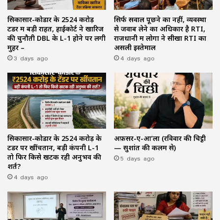
सिकासार-कोडार के ₹2524 करोड़
सिर्फ सवाल पूछने का नहीं, व्यवस्था
टेंडर में बड़ी राहत, हाईकोर्ट ने खारिज
से जवाब लेने का अधिकार है RTI,
की चुनौती DBL के L-1 होने पर लगी
राजधानी में लोगों ने सीखा RTI का
मुहर –
असली इस्तेमाल
3 days ago
4 days ago
सिकासार-कोडार के ₹2524 करोड़ के
अफ़सर-ए-आ’ला (रविवार की चिट्ठी
टेंडर पर खींचतान, बड़ी कंपनी L-1
— सुशांत की कलम से)
तो फिर किसे खटक रही अनुभव की
5 days ago
शर्त?
4 days ago