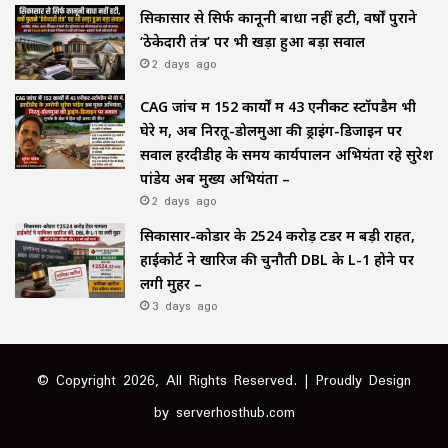
सिकासार से सिर्फ कानूनी बाधा नहीं हटी, वर्षों पुराने
‘ठेकेदारी तंत्र’ पर भी खड़ा हुआ बड़ा सवाल
2 days ago
CAG जांच में 152 कार्यों में 43 एनीकट स्टॉपडैम भी
घेरे में, अब निरतू-डोलमुआ की ड्राइंग-डिजाइन पर
सवाल हरदीडीह के समय कार्यपालन अभियंता रहे सुरेश
पांडेय अब मुख्य अभियंता –
2 days ago
सिकासार-कोडार के ₹2524 करोड़ टेंडर में बड़ी राहत,
हाईकोर्ट ने खारिज की चुनौती DBL के L-1 होने पर
लगी मुहर –
3 days ago
© Copyright 2026, All Rights Reserved. | Proudly Design
by
serverhosthub.com