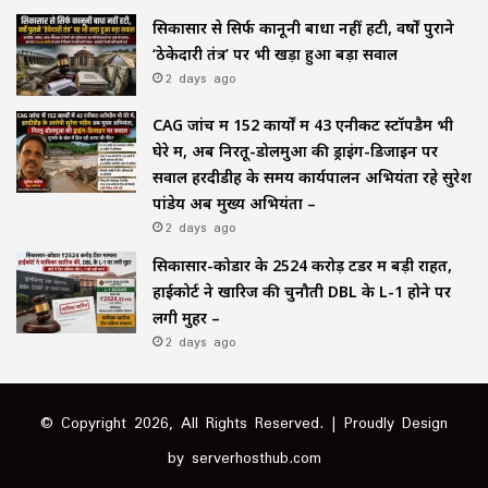
सिकासार से सिर्फ कानूनी बाधा नहीं हटी, वर्षों पुराने
‘ठेकेदारी तंत्र’ पर भी खड़ा हुआ बड़ा सवाल
2 days ago
CAG जांच में 152 कार्यों में 43 एनीकट स्टॉपडैम भी
घेरे में, अब निरतू-डोलमुआ की ड्राइंग-डिजाइन पर
सवाल हरदीडीह के समय कार्यपालन अभियंता रहे सुरेश
पांडेय अब मुख्य अभियंता –
2 days ago
सिकासार-कोडार के ₹2524 करोड़ टेंडर में बड़ी राहत,
हाईकोर्ट ने खारिज की चुनौती DBL के L-1 होने पर
लगी मुहर –
2 days ago
© Copyright 2026, All Rights Reserved. | Proudly Design
by
serverhosthub.com