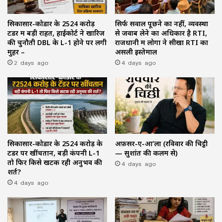
सिकासार-कोडार के ₹2524 करोड़
सिर्फ सवाल पूछने का नहीं, व्यवस्था
टेंडर में बड़ी राहत, हाईकोर्ट ने खारिज
से जवाब लेने का अधिकार है RTI,
की चुनौती DBL के L-1 होने पर लगी
राजधानी में लोगों ने सीखा RTI का
मुहर –
असली इस्तेमाल
2 days ago
4 days ago
सिकासार-कोडार के ₹2524 करोड़ के
अफ़सर-ए-आ’ला (रविवार की चिट्ठी
टेंडर पर खींचतान, बड़ी कंपनी L-1
— सुशांत की कलम से)
तो फिर किसे खटक रही अनुभव की
4 days ago
शर्त?
4 days ago