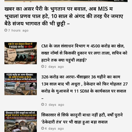
खबर का असर पैरी के भुगतान पर बवाल, अब MIS में
भूचाल! प्रणव पाल हटे, 10 साल से अंगद की तरह पैर जमाए
बैठे संजय भागवत की भी छुट्टी –
7 hours ago
CM के जल संसाधन विभाग में ₹4500 करोड़ का खेल,
सख्त नॉर्म्स से किसकी दुकान पर लगा ताला, सचिव को
हटाने तक क्यों पहुंची लड़ाई?
2 days ago
₹326 करोड़ का अरपा-भैंसाझार 36 महीने का काम
13वें साल बाद भी अधूरा , ठेकेदार को फिर मोहलत ₹27
करोड़ के मुआवजे में 11 SDM के कार्यकाल पर सवाल
–
3 days ago
सिकासार से सिर्फ कानूनी बाधा नहीं हटी, वर्षों पुराने
‘ठेकेदारी तंत्र’ पर भी खड़ा हुआ बड़ा सवाल
4 days ago