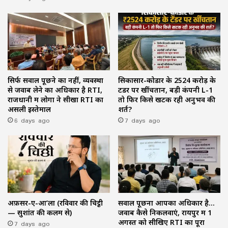
सिर्फ सवाल पूछने का नहीं, व्यवस्था
सिकासार-कोडार के ₹2524 करोड़ के
से जवाब लेने का अधिकार है RTI,
टेंडर पर खींचतान, बड़ी कंपनी L-1
राजधानी में लोगों ने सीखा RTI का
तो फिर किसे खटक रही अनुभव की
असली इस्तेमाल
शर्त?
6 days ago
7 days ago
अफ़सर-ए-आ’ला (रविवार की चिट्ठी
सवाल पूछना आपका अधिकार है…
— सुशांत की कलम से)
जवाब कैसे निकलवाएं, रायपुर में 1
7 days ago
अगस्त को सीखिए RTI का पूरा