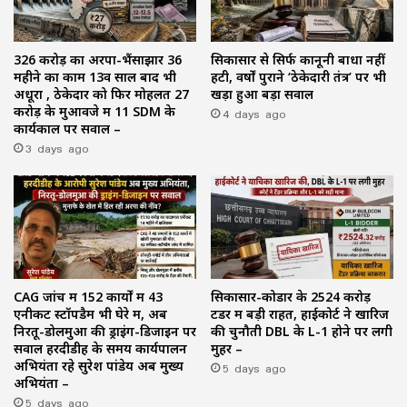
₹326 करोड़ का अरपा-भैंसाझार 36
सिकासार से सिर्फ कानूनी बाधा नहीं
महीने का काम 13वें साल बाद भी
हटी, वर्षों पुराने ‘ठेकेदारी तंत्र’ पर भी
अधूरा , ठेकेदार को फिर मोहलत ₹27
खड़ा हुआ बड़ा सवाल
करोड़ के मुआवजे में 11 SDM के
4 days ago
कार्यकाल पर सवाल –
3 days ago
CAG जांच में 152 कार्यों में 43
सिकासार-कोडार के ₹2524 करोड़
एनीकट स्टॉपडैम भी घेरे में, अब
टेंडर में बड़ी राहत, हाईकोर्ट ने खारिज
निरतू-डोलमुआ की ड्राइंग-डिजाइन पर
की चुनौती DBL के L-1 होने पर लगी
सवाल हरदीडीह के समय कार्यपालन
मुहर –
अभियंता रहे सुरेश पांडेय अब मुख्य
5 days ago
अभियंता –
5 days ago