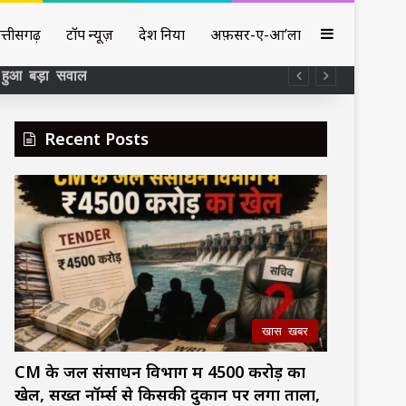
Sidebar
त्तीसगढ़
टॉप न्यूज़
देश दुनिया
अफ़सर-ए-आ’ला
़ा हुआ बड़ा सवाल
Recent Posts
खास खबर
CM के जल संसाधन विभाग में ₹4500 करोड़ का
खेल, सख्त नॉर्म्स से किसकी दुकान पर लगा ताला,