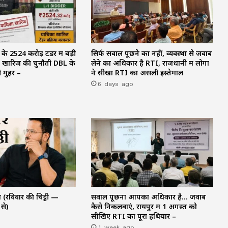
 ₹2524 करोड़ टेंडर में बड़ी
सिर्फ सवाल पूछने का नहीं, व्यवस्था से जवाब
ने खारिज की चुनौती DBL के
लेने का अधिकार है RTI, राजधानी में लोगों
 मुहर –
ने सीखा RTI का असली इस्तेमाल
6 days ago
रविवार की चिट्ठी —
सवाल पूछना आपका अधिकार है… जवाब
से)
कैसे निकलवाएं, रायपुर में 1 अगस्त को
सीखिए RTI का पूरा हथियार –
1 week ago