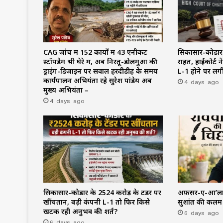
CAG जांच में 152 कार्यों में 43 एनीकट
सिकासार-कोडार के
स्टॉपडैम भी घेरे में, अब निरतू-डोलमुआ की
राहत, हाईकोर्ट 
ड्राइंग-डिजाइन पर सवाल हरदीडीह के समय
L-1 होने पर लगी
कार्यपालन अभियंता रहे सुरेश पांडेय अब
4 days ago
मुख्य अभियंता –
4 days ago
सिकासार-कोडार के ₹2524 करोड़ के टेंडर पर
अफ़सर-ए-आ’ला (
खींचतान, बड़ी कंपनी L-1 तो फिर किसे
सुशांत की कलम 
खटक रही अनुभव की शर्त?
6 days ago
6 days ago