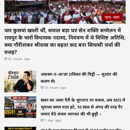
खास खबर
चार कुर्सियां खाली थीं, सवाल बड़ा था! सेन शक्ति सम्मेलन में
रायपुर के चारों विधायक नदारद, निमंत्रण में थे विशिष्ट अतिथि,
क्या गौरीशंकर श्रीवास का बढ़ता कद बना सियासी चर्चा की
वजह?
10 hours ago
अफ़सर-ए-आ’ला (रविवार की चिट्ठी — सुशांत की
कलम से)
13 hours ago
खबर का असर पैरी के भुगतान पर बवाल, अब MIS में
भूचाल! प्रणव पाल हटे, 10 साल से अंगद की तरह पैर
जमाए बैठे संजय भागवत की भी छुट्टी –
1 day ago