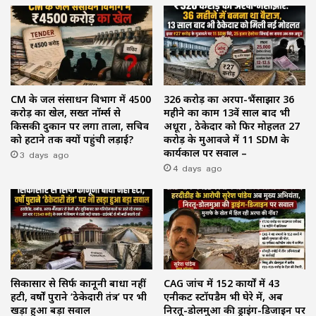
CM के जल संसाधन विभाग में ₹4500
₹326 करोड़ का अरपा-भैंसाझार 36
करोड़ का खेल, सख्त नॉर्म्स से
महीने का काम 13वें साल बाद भी
किसकी दुकान पर लगा ताला, सचिव
अधूरा , ठेकेदार को फिर मोहलत ₹27
को हटाने तक क्यों पहुंची लड़ाई?
करोड़ के मुआवजे में 11 SDM के
3 days ago
कार्यकाल पर सवाल –
4 days ago
सिकासार से सिर्फ कानूनी बाधा नहीं
CAG जांच में 152 कार्यों में 43
हटी, वर्षों पुराने ‘ठेकेदारी तंत्र’ पर भी
एनीकट स्टॉपडैम भी घेरे में, अब
खड़ा हुआ बड़ा सवाल
निरतू-डोलमुआ की ड्राइंग-डिजाइन पर