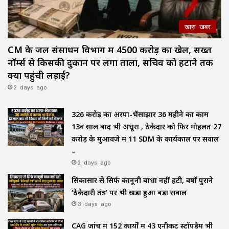
खास खबर
CM के जल संसाधन विभाग में ₹4500 करोड़ का खेल, सख्त
नॉर्म्स से किसकी दुकान पर लगा ताला, सचिव को हटाने तक
क्यों पहुंची लड़ाई?
2 days ago
₹326 करोड़ का अरपा-भैंसाझार 36 महीने का काम
13वें साल बाद भी अधूरा , ठेकेदार को फिर मोहलत ₹27
करोड़ के मुआवजे में 11 SDM के कार्यकाल पर सवाल
–
2 days ago
सिकासार से सिर्फ कानूनी बाधा नहीं हटी, वर्षों पुराने
‘ठेकेदारी तंत्र’ पर भी खड़ा हुआ बड़ा सवाल
3 days ago
CAG जांच में 152 कार्यों में 43 एनीकट स्टॉपडैम भी