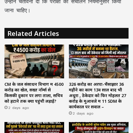
उन्होंने चेतावनी दी कि परीक्षा का संचालन नियमानुसार किया
जाना चाहिए।
Related Articles
CM के जल संसाधन विभाग में ₹4500
₹326 करोड़ का अरपा-भैंसाझार 36
करोड़ का खेल, सख्त नॉर्म्स से
महीने का काम 13वें साल बाद भी
किसकी दुकान पर लगा ताला, सचिव
अधूरा , ठेकेदार को फिर मोहलत ₹27
को हटाने तक क्यों पहुंची लड़ाई?
करोड़ के मुआवजे में 11 SDM के
2 days ago
कार्यकाल पर सवाल –
2 days ago