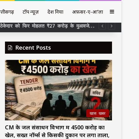
Sidebar
त्तीसगढ़
टॉप न्यूज़
देश दुनिया
अफ़सर-ए-आ’ला
़ा हुआ बड़ा सवाल
Recent Posts
खास खबर
CM के जल संसाधन विभाग में ₹4500 करोड़ का
खेल, सख्त नॉर्म्स से किसकी दुकान पर लगा ताला,