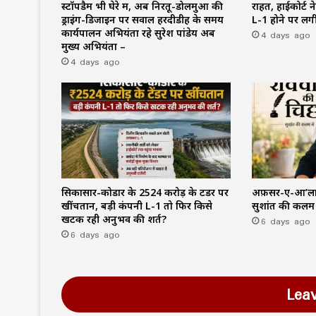
स्टॉपडैम भी घेरे में, अब निरतू-डोलमुआ की
राहत, हाईकोर्ट 
ड्राइंग-डिजाइन पर सवाल हरदीडीह के समय
L-1 होने पर लगी
कार्यपालन अभियंता रहे सुरेश पांडेय अब
4 days ago
मुख्य अभियंता –
4 days ago
सिकासार-कोडार के ₹2524 करोड़ के टेंडर पर
अफ़सर-ए-आ’ला (
खींचतान, बड़ी कंपनी L-1 तो फिर किसे
सुशांत की कलम 
खटक रही अनुभव की शर्त?
6 days ago
6 days ago
Lea