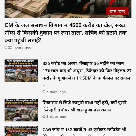
खास खबर
CM के जल संसाधन विभाग में ₹4500 करोड़ का खेल, सख्त
नॉर्म्स से किसकी दुकान पर लगा ताला, सचिव को हटाने तक
क्यों पहुंची लड़ाई?
22 hours ago
₹326 करोड़ का अरपा-भैंसाझार 36 महीने का काम
13वें साल बाद भी अधूरा , ठेकेदार को फिर मोहलत ₹27
करोड़ के मुआवजे में 11 SDM के कार्यकाल पर सवाल
–
2 days ago
सिकासार से सिर्फ कानूनी बाधा नहीं हटी, वर्षों पुराने
‘ठेकेदारी तंत्र’ पर भी खड़ा हुआ बड़ा सवाल
3 days ago
CAG जांच में 152 कार्यों में 43 एनीकट स्टॉपडैम भी