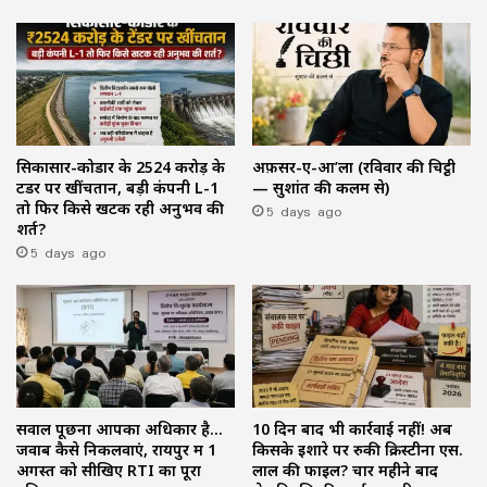
सिकासार-कोडार के ₹2524 करोड़ के
अफ़सर-ए-आ’ला (रविवार की चिट्ठी
टेंडर पर खींचतान, बड़ी कंपनी L-1
— सुशांत की कलम से)
तो फिर किसे खटक रही अनुभव की
5 days ago
शर्त?
5 days ago
सवाल पूछना आपका अधिकार है…
10 दिन बाद भी कार्रवाई नहीं! अब
जवाब कैसे निकलवाएं, रायपुर में 1
किसके इशारे पर रुकी क्रिस्टीना एस.
अगस्त को सीखिए RTI का पूरा
लाल की फाइल? चार महीने बाद