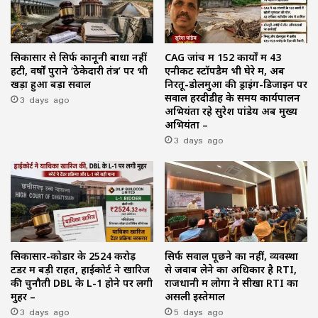
सिकासार से सिर्फ कानूनी बाधा नहीं
CAG जांच में 152 कार्यों में 43
हटी, वर्षों पुराने ‘ठेकेदारी तंत्र’ पर भी
एनीकट स्टॉपडैम भी घेरे में, अब
खड़ा हुआ बड़ा सवाल
निरतू-डोलमुआ की ड्राइंग-डिजाइन पर
3 days ago
सवाल हरदीडीह के समय कार्यपालन
अभियंता रहे सुरेश पांडेय अब मुख्य
अभियंता –
3 days ago
सिकासार-कोडार के ₹2524 करोड़
सिर्फ सवाल पूछने का नहीं, व्यवस्था
टेंडर में बड़ी राहत, हाईकोर्ट ने खारिज
से जवाब लेने का अधिकार है RTI,
की चुनौती DBL के L-1 होने पर लगी
राजधानी में लोगों ने सीखा RTI का
मुहर –
असली इस्तेमाल
3 days ago
5 days ago