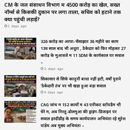
CM के जल संसाधन विभाग में ₹4500 करोड़ का खेल, सख्त
नॉर्म्स से किसकी दुकान पर लगा ताला, सचिव को हटाने तक
क्यों पहुंची लड़ाई?
2 days ago
₹326 करोड़ का अरपा-भैंसाझार 36 महीने का काम
13वें साल बाद भी अधूरा , ठेकेदार को फिर मोहलत ₹27
करोड़ के मुआवजे में 11 SDM के कार्यकाल पर सवाल
–
3 days ago
सिकासार से सिर्फ कानूनी बाधा नहीं हटी, वर्षों पुराने
‘ठेकेदारी तंत्र’ पर भी खड़ा हुआ बड़ा सवाल
4 days ago
CAG जांच में 152 कार्यों में 43 एनीकट स्टॉपडैम भी
घेरे में, अब निरतू-डोलमुआ की ड्राइंग-डिजाइन पर
सवाल हरदीडीह के समय कार्यपालन अभियंता रहे सुरेश
पांडेय अब मुख्य अभियंता –