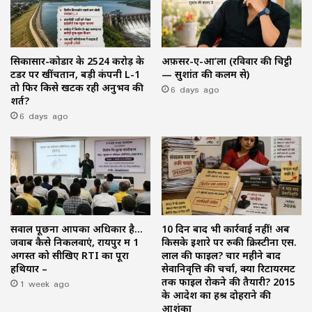
सिकासार-कोडार के ₹2524 करोड़ के
अफ़सर-ए-आ’ला (रविवार की चिट्ठी
टेंडर पर खींचतान, बड़ी कंपनी L-1
— सुशांत की कलम से)
तो फिर किसे खटक रही अनुभव की
6 days ago
शर्त?
6 days ago
सवाल पूछना आपका अधिकार है…
10 दिन बाद भी कार्रवाई नहीं! अब
जवाब कैसे निकलवाएं, रायपुर में 1
किसके इशारे पर रुकी क्रिस्टीना एस.
अगस्त को सीखिए RTI का पूरा
लाल की फाइल? चार महीने बाद
हथियार –
सेवानिवृत्ति की चर्चा, क्या रिटायरमेंट
1 week ago
तक फाइल रोकने की तैयारी? 2015
के आदेश का हश्र दोहराने की
आशंका