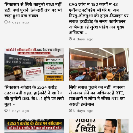
सिकासार से सिर्फ कानूनी बाधा नहीं
CAG जांच में 152 कार्यों में 43
हटी, वर्षों पुराने ‘ठेकेदारी तंत्र’ पर भी
एनीकट स्टॉपडैम भी घेरे में, अब
खड़ा हुआ बड़ा सवाल
निरतू-डोलमुआ की ड्राइंग-डिजाइन पर
4 days ago
सवाल हरदीडीह के समय कार्यपालन
अभियंता रहे सुरेश पांडेय अब मुख्य
अभियंता –
4 days ago
सिकासार-कोडार के ₹2524 करोड़
सिर्फ सवाल पूछने का नहीं, व्यवस्था
टेंडर में बड़ी राहत, हाईकोर्ट ने खारिज
से जवाब लेने का अधिकार है RTI,
की चुनौती DBL के L-1 होने पर लगी
राजधानी में लोगों ने सीखा RTI का
मुहर –
असली इस्तेमाल
4 days ago
6 days ago