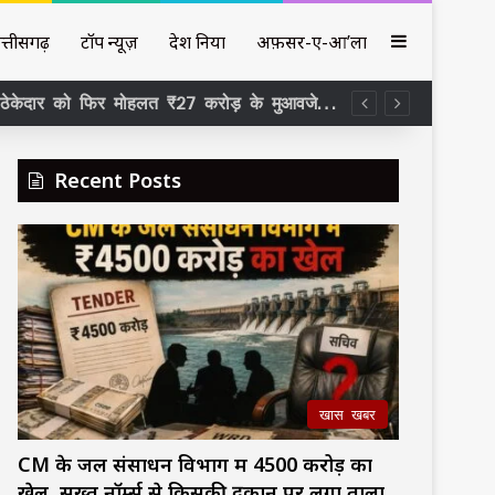
Sidebar
त्तीसगढ़
टॉप न्यूज़
देश दुनिया
अफ़सर-ए-आ’ला
₹326 करोड़ का अरपा-भैंसाझार 36 महीने का काम 13वें साल बाद भी अधूरा , ठेकेदार को फिर मोहलत ₹27 करोड़ के मुआवजे में 11 SDM के कार्यकाल पर सवाल –
Recent Posts
खास खबर
CM के जल संसाधन विभाग में ₹4500 करोड़ का
खेल, सख्त नॉर्म्स से किसकी दुकान पर लगा ताला,