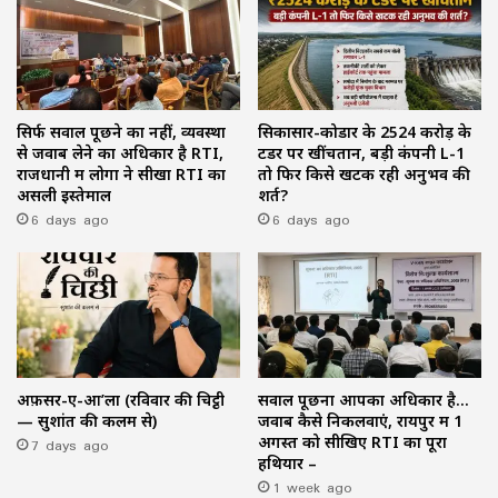
सिर्फ सवाल पूछने का नहीं, व्यवस्था
सिकासार-कोडार के ₹2524 करोड़ के
से जवाब लेने का अधिकार है RTI,
टेंडर पर खींचतान, बड़ी कंपनी L-1
राजधानी में लोगों ने सीखा RTI का
तो फिर किसे खटक रही अनुभव की
असली इस्तेमाल
शर्त?
6 days ago
6 days ago
अफ़सर-ए-आ’ला (रविवार की चिट्ठी
सवाल पूछना आपका अधिकार है…
— सुशांत की कलम से)
जवाब कैसे निकलवाएं, रायपुर में 1
7 days ago
अगस्त को सीखिए RTI का पूरा
हथियार –
1 week ago