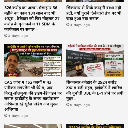
₹326 करोड़ का अरपा-भैंसाझार 36
सिकासार से सिर्फ कानूनी बाधा नहीं
महीने का काम 13वें साल बाद भी
हटी, वर्षों पुराने ‘ठेकेदारी तंत्र’ पर भी
अधूरा , ठेकेदार को फिर मोहलत ₹27
खड़ा हुआ बड़ा सवाल
करोड़ के मुआवजे में 11 SDM के
4 days ago
कार्यकाल पर सवाल –
3 days ago
CAG जांच में 152 कार्यों में 43
सिकासार-कोडार के ₹2524 करोड़
एनीकट स्टॉपडैम भी घेरे में, अब
टेंडर में बड़ी राहत, हाईकोर्ट ने खारिज
निरतू-डोलमुआ की ड्राइंग-डिजाइन पर
की चुनौती DBL के L-1 होने पर लगी
सवाल हरदीडीह के समय कार्यपालन
मुहर –
अभियंता रहे सुरेश पांडेय अब मुख्य
5 days ago
अभियंता –
4 days ago