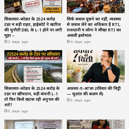
सिकासार-कोडार के ₹2524 करोड़
सिर्फ सवाल पूछने का नहीं, व्यवस्था
टेंडर में बड़ी राहत, हाईकोर्ट ने खारिज
से जवाब लेने का अधिकार है RTI,
की चुनौती DBL के L-1 होने पर लगी
राजधानी में लोगों ने सीखा RTI का
मुहर –
असली इस्तेमाल
3 days ago
4 days ago
सिकासार-कोडार के ₹2524 करोड़ के
अफ़सर-ए-आ’ला (रविवार की चिट्ठी
टेंडर पर खींचतान, बड़ी कंपनी L-1
— सुशांत की कलम से)
तो फिर किसे खटक रही अनुभव की
5 days ago
शर्त?
5 days ago