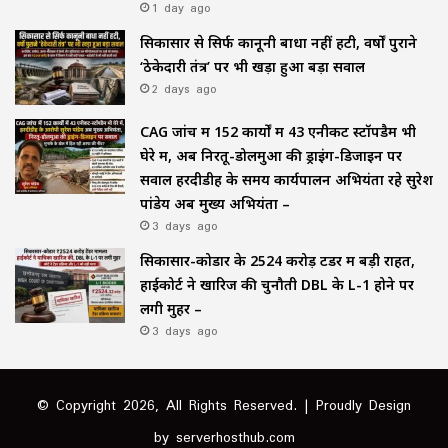
1 day ago
सिकासार से सिर्फ कानूनी बाधा नहीं हटी, वर्षों पुराने
‘ठेकेदारी तंत्र’ पर भी खड़ा हुआ बड़ा सवाल
2 days ago
CAG जांच में 152 कार्यों में 43 एनीकट स्टॉपडैम भी
घेरे में, अब निरतू-डोलमुआ की ड्राइंग-डिजाइन पर
सवाल हरदीडीह के समय कार्यपालन अभियंता रहे सुरेश
पांडेय अब मुख्य अभियंता –
3 days ago
सिकासार-कोडार के ₹2524 करोड़ टेंडर में बड़ी राहत,
हाईकोर्ट ने खारिज की चुनौती DBL के L-1 होने पर
लगी मुहर –
3 days ago
© Copyright 2026, All Rights Reserved. | Proudly Design
by
serverhosthub.com