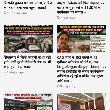
किसकी दुकान पर लगा ताला, सचिव
अधूरा , ठेकेदार को फिर मोहलत ₹27
को हटाने तक क्यों पहुंची लड़ाई?
करोड़ के मुआवजे में 11 SDM के
10 hours ago
कार्यकाल पर सवाल –
1 day ago
सिकासार से सिर्फ कानूनी बाधा नहीं
CAG जांच में 152 कार्यों में 43
हटी, वर्षों पुराने ‘ठेकेदारी तंत्र’ पर भी
एनीकट स्टॉपडैम भी घेरे में, अब
खड़ा हुआ बड़ा सवाल
निरतू-डोलमुआ की ड्राइंग-डिजाइन पर
2 days ago
सवाल हरदीडीह के समय कार्यपालन
अभियंता रहे सुरेश पांडेय अब मुख्य
अभियंता –
3 days ago