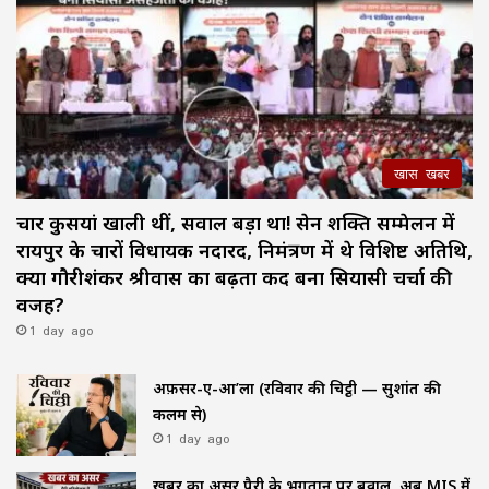
खास खबर
चार कुर्सियां खाली थीं, सवाल बड़ा था! सेन शक्ति सम्मेलन में
रायपुर के चारों विधायक नदारद, निमंत्रण में थे विशिष्ट अतिथि,
क्या गौरीशंकर श्रीवास का बढ़ता कद बना सियासी चर्चा की
वजह?
1 day ago
अफ़सर-ए-आ’ला (रविवार की चिट्ठी — सुशांत की
कलम से)
1 day ago
खबर का असर पैरी के भुगतान पर बवाल, अब MIS में