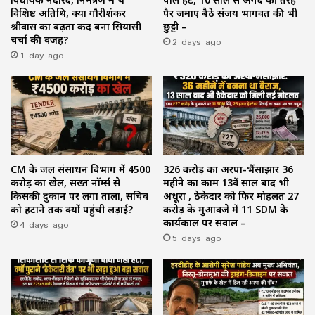
विशिष्ट अतिथि, क्या गौरीशंकर
पैर जमाए बैठे संजय भागवत की भी
श्रीवास का बढ़ता कद बना सियासी
छुट्टी –
चर्चा की वजह?
2 days ago
1 day ago
CM के जल संसाधन विभाग में ₹4500
₹326 करोड़ का अरपा-भैंसाझार 36
करोड़ का खेल, सख्त नॉर्म्स से
महीने का काम 13वें साल बाद भी
किसकी दुकान पर लगा ताला, सचिव
अधूरा , ठेकेदार को फिर मोहलत ₹27
को हटाने तक क्यों पहुंची लड़ाई?
करोड़ के मुआवजे में 11 SDM के
4 days ago
कार्यकाल पर सवाल –
5 days ago