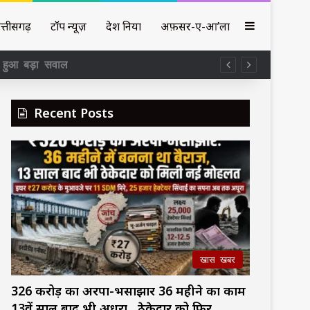
Sidebar
त्तीसगढ़
टॉप न्यूज़
देश दुनिया
अफ़सर-ए-आ’ला
़ा हुआ बड़ा सवाल
Recent Posts
खास खबर
326 करोड़ का अरपा-भैंसाझार 36 महीने का काम
13वें साल बाद भी अधूरा , ठेकेदार को फिर