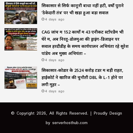
सिकासार से सिर्फ कानूनी बाधा नहीं हटी, वर्षों पुराने
‘ठेकेदारी तंत्र’ पर भी खड़ा हुआ बड़ा सवाल
4 days ago
CAG जांच में 152 कार्यों में 43 एनीकट स्टॉपडैम भी
घेरे में, अब निरतू-डोलमुआ की ड्राइंग-डिजाइन पर
सवाल हरदीडीह के समय कार्यपालन अभियंता रहे सुरेश
पांडेय अब मुख्य अभियंता –
4 days ago
सिकासार-कोडार के ₹2524 करोड़ टेंडर में बड़ी राहत,
हाईकोर्ट ने खारिज की चुनौती DBL के L-1 होने पर
लगी मुहर –
4 days ago
© Copyright 2026, All Rights Reserved. | Proudly Design
by
serverhosthub.com