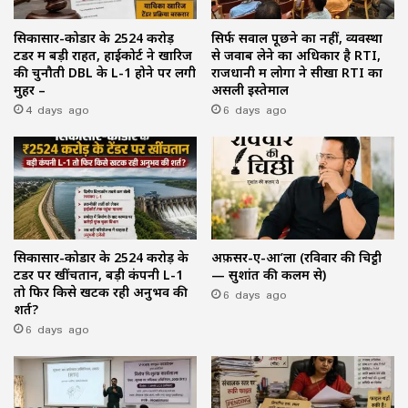
सिकासार-कोडार के ₹2524 करोड़
सिर्फ सवाल पूछने का नहीं, व्यवस्था
टेंडर में बड़ी राहत, हाईकोर्ट ने खारिज
से जवाब लेने का अधिकार है RTI,
की चुनौती DBL के L-1 होने पर लगी
राजधानी में लोगों ने सीखा RTI का
मुहर –
असली इस्तेमाल
4 days ago
6 days ago
सिकासार-कोडार के ₹2524 करोड़ के
अफ़सर-ए-आ’ला (रविवार की चिट्ठी
टेंडर पर खींचतान, बड़ी कंपनी L-1
— सुशांत की कलम से)
तो फिर किसे खटक रही अनुभव की
6 days ago
शर्त?
6 days ago