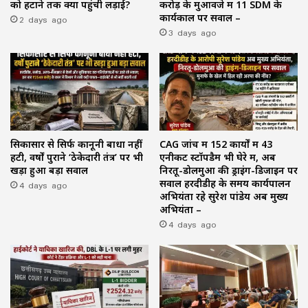
को हटाने तक क्यों पहुंची लड़ाई?
करोड़ के मुआवजे में 11 SDM के
2 days ago
कार्यकाल पर सवाल –
3 days ago
सिकासार से सिर्फ कानूनी बाधा नहीं
CAG जांच में 152 कार्यों में 43
हटी, वर्षों पुराने ‘ठेकेदारी तंत्र’ पर भी
एनीकट स्टॉपडैम भी घेरे में, अब
खड़ा हुआ बड़ा सवाल
निरतू-डोलमुआ की ड्राइंग-डिजाइन पर
4 days ago
सवाल हरदीडीह के समय कार्यपालन
अभियंता रहे सुरेश पांडेय अब मुख्य
अभियंता –
4 days ago